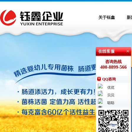
关于钰鑫
新
在线客服
咨询热线
400-8899-566
QQ咨询
优优
贝贝
聪聪