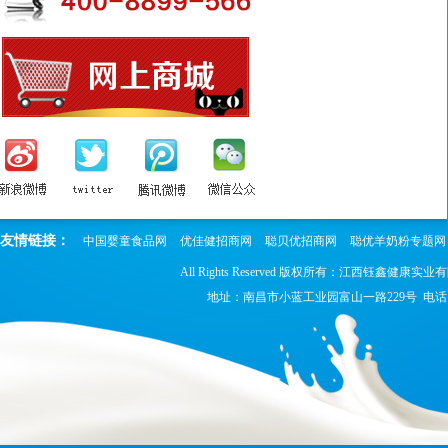
友情链接：
中国婴童食品网
优佳健招商网
聪贝优招商网
聪优羊奶粉专题网
All Rights Reserved 版权所有：江西钰鑫健康实业
地址：南昌市小蓝工业园富山一路229号 电话：0791-8