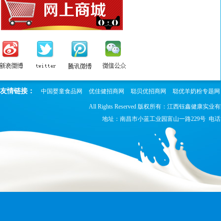
友情链接：
中国婴童食品网
优佳健招商网
聪贝优招商网
聪优羊奶粉专题网
All Rights Reserved 版权所有：江西钰鑫健康实业
地址：南昌市小蓝工业园富山一路229号 电话：0791-8