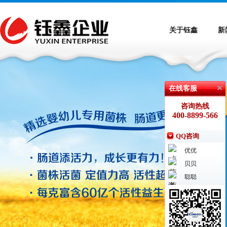
关于钰鑫
新
在线客服
咨询热线
400-8899-566
QQ咨询
优优
贝贝
聪聪