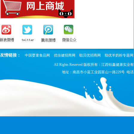
友情链接：
中国婴童食品网
优佳健招商网
聪贝优招商网
聪优羊奶粉专题网
All Rights Reserved 版权所有：江西钰鑫健康实业
地址：南昌市小蓝工业园富山一路229号 电话：0791-8