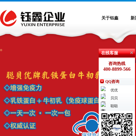
关于钰鑫
新
在线客服
咨询热线
400-8899-566
QQ咨询
优优
贝贝
聪聪